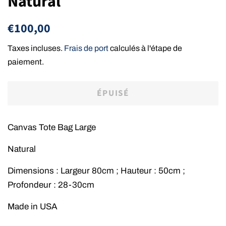
Natural
Prix
Prix
€100,00
régulier
réduit
Taxes incluses.
Frais de port
calculés à l'étape de
paiement.
ÉPUISÉ
Canvas Tote Bag Large
Natural
Dimensions : Largeur 80cm ; Hauteur : 50cm ;
Profondeur : 28-30cm
Made in USA