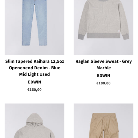
Slim Tapered Kaihara 12,5oz
Raglan Sleeve Sweat - Grey
Openenend Denim - Blue
Marble
Mid Light Used
EDWIN
EDWIN
Prix
€180,00
régulier
Prix
€160,00
régulier