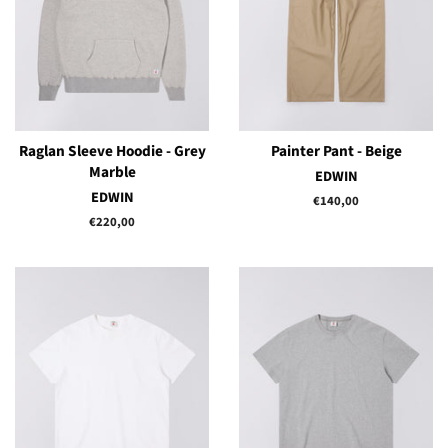
Raglan Sleeve Hoodie - Grey
Painter Pant - Beige
Marble
EDWIN
EDWIN
Prix
€140,00
régulier
Prix
€220,00
régulier