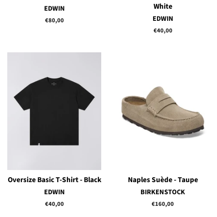
White
EDWIN
EDWIN
Prix
€80,00
régulier
Prix
€40,00
régulier
Oversize Basic T-Shirt - Black
Naples Suède - Taupe
EDWIN
BIRKENSTOCK
Prix
€40,00
Prix
€160,00
régulier
régulier