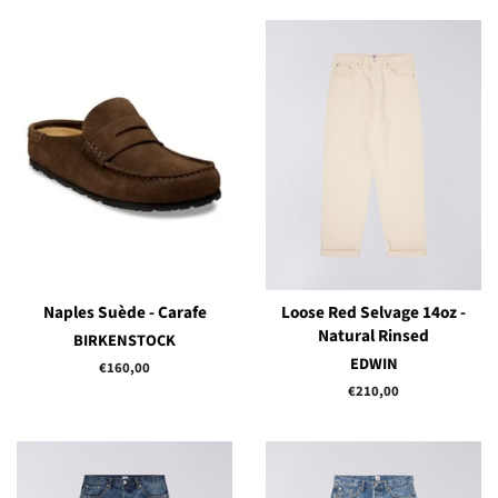
Naples Suède - Carafe
Loose Red Selvage 14oz -
Natural Rinsed
BIRKENSTOCK
EDWIN
Prix
€160,00
régulier
Prix
€210,00
régulier