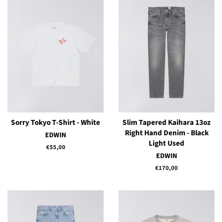
Sorry Tokyo T-Shirt - White
Slim Tapered Kaihara 13oz
Right Hand Denim - Black
EDWIN
Light Used
Prix
€55,00
EDWIN
régulier
Prix
€170,00
régulier