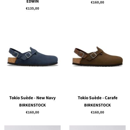
EDWIN
Prix
€160,00
régulier
Prix
€135,00
régulier
Tokio Suède - New Navy
Tokio Suède - Carafe
BIRKENSTOCK
BIRKENSTOCK
Prix
€160,00
Prix
€160,00
régulier
régulier