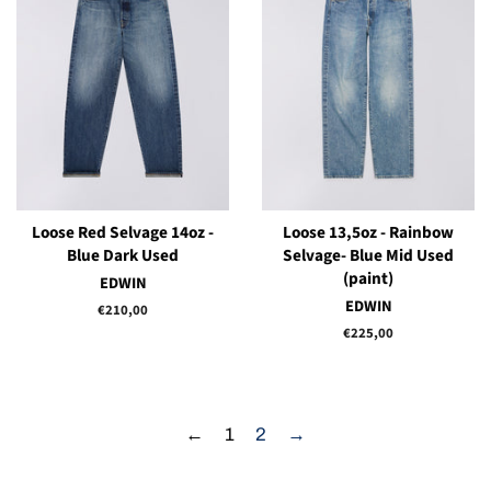
Loose Red Selvage 14oz -
Loose 13,5oz - Rainbow
Blue Dark Used
Selvage- Blue Mid Used
(paint)
EDWIN
EDWIN
Prix
€210,00
régulier
Prix
€225,00
régulier
←
1
2
→