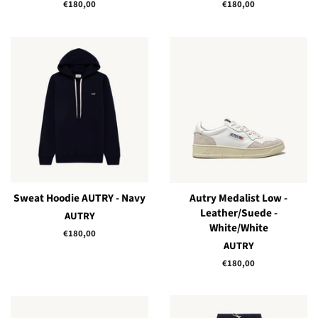
Prix
€180,00
Prix
€180,00
régulier
régulier
Sweat Hoodie AUTRY - Navy
Autry Medalist Low -
Leather/Suede -
AUTRY
White/White
Prix
€180,00
AUTRY
régulier
Prix
€180,00
régulier