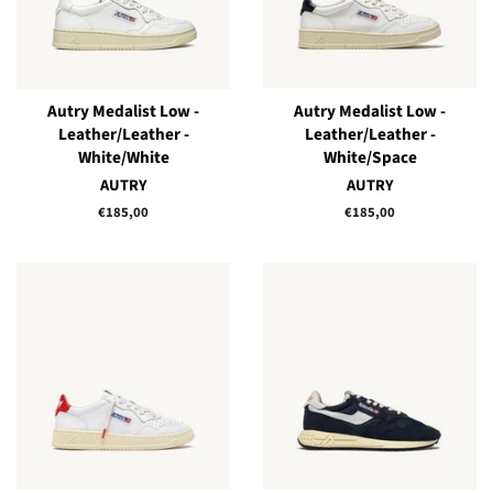
Autry Medalist Low -
Autry Medalist Low -
Leather/Leather -
Leather/Leather -
White/White
White/Space
AUTRY
AUTRY
Prix
€185,00
Prix
€185,00
régulier
régulier