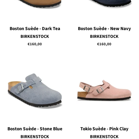
Boston Suède - Dark Tea
Boston Suède - New Navy
BIRKENSTOCK
BIRKENSTOCK
Prix
€160,00
Prix
€160,00
régulier
régulier
Boston Suède - Stone Blue
Tokio Suède - Pink Clay
BIRKENSTOCK
BIRKENSTOCK