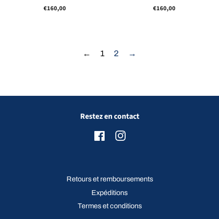
Prix
€160,00
Prix
€160,00
régulier
régulier
←
1
2
→
Restez en contact
Facebook
Instagram
Retours et remboursements
Expéditions
Termes et conditions