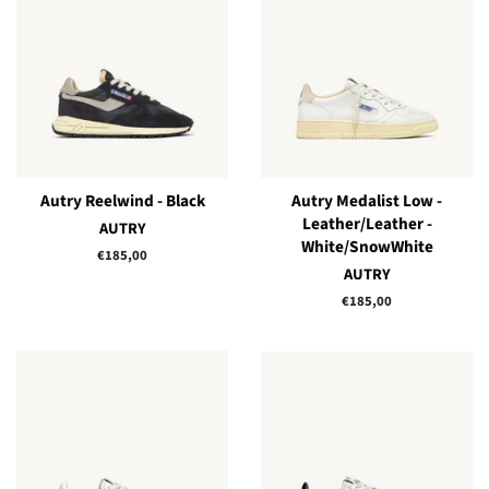
Autry Reelwind - Black
Autry Medalist Low -
Leather/Leather -
AUTRY
White/SnowWhite
Prix
€185,00
AUTRY
régulier
Prix
€185,00
régulier