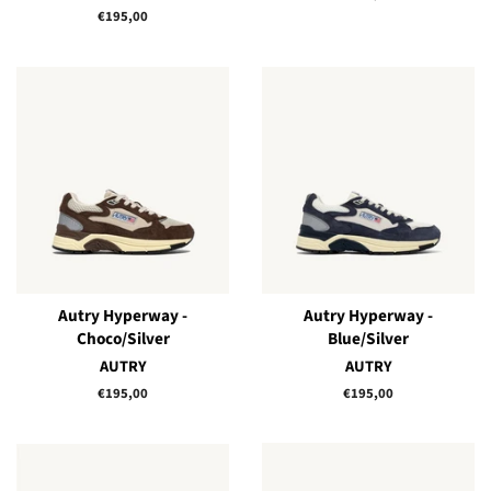
régulier
Prix
€195,00
régulier
Autry Hyperway -
Autry Hyperway -
Choco/Silver
Blue/Silver
AUTRY
AUTRY
Prix
€195,00
Prix
€195,00
régulier
régulier