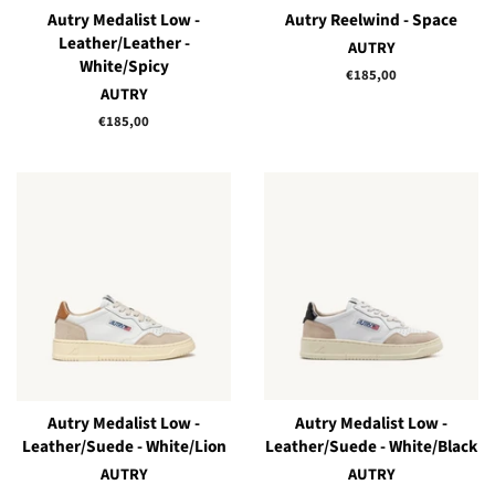
Autry Medalist Low -
Autry Reelwind - Space
Leather/Leather -
AUTRY
White/Spicy
Prix
€185,00
AUTRY
régulier
Prix
€185,00
régulier
Autry Medalist Low -
Autry Medalist Low -
Leather/Suede - White/Lion
Leather/Suede - White/Black
AUTRY
AUTRY