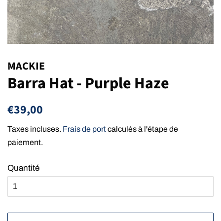
MACKIE
Barra Hat - Purple Haze
Prix
Prix
€39,00
régulier
réduit
Taxes incluses.
Frais de port
calculés à l'étape de
paiement.
Quantité