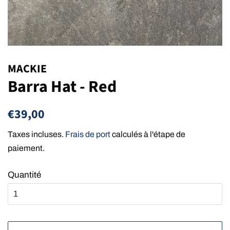
MACKIE
Barra Hat - Red
Prix
Prix
€39,00
régulier
réduit
Taxes incluses.
Frais de port
calculés à l'étape de
paiement.
Quantité