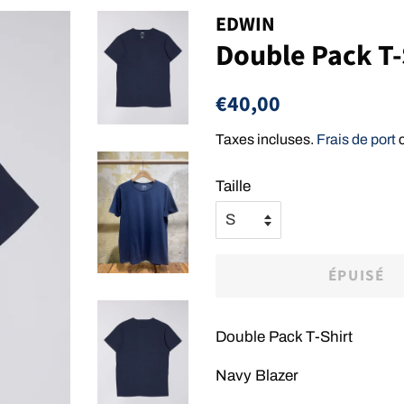
EDWIN
Double Pack T-
Prix
Prix
€40,00
régulier
réduit
Taxes incluses.
Frais de port
c
Taille
ÉPUISÉ
Double Pack T-Shirt
Navy Blazer