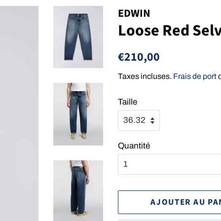
EDWIN
Loose Red Selv
Prix
Prix
€210,00
régulier
réduit
Taxes incluses.
Frais de port
c
Taille
Quantité
AJOUTER AU PA