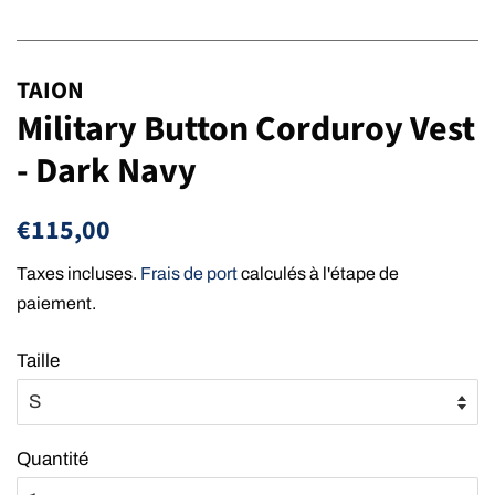
TAION
Military Button Corduroy Vest
- Dark Navy
Prix
Prix
€115,00
régulier
réduit
Taxes incluses.
Frais de port
calculés à l'étape de
paiement.
Taille
Quantité